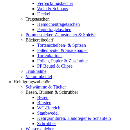
Verpackungsbecher
Wein & Schnaps
Deckel
Tragetaschen
Hemdchentragetaschen
Papiertragetaschen
Pommespieker, Zahnstocher & Spieße
Bäckereibedarf
Tortenscheiben- & Spitzen
Faltenbeutel & Snackpapier
Tortenkartons
Folien, Papier & Zuschnitte
PP Beutel & Clipse
Trinkhalme
Vakuumbeutel
Reinigungszubehör
Schwämme & Tücher
Besen, Bürsten & Schrubber
Besen
Bürsten
WC-Bereich
Staubwedel
Kehrgarnituren, Handfeger & Schaufeln
Schrubber
Wasserschieber