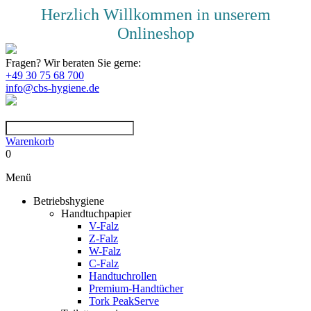
Herzlich Willkommen in unserem
Onlineshop
Fragen? Wir beraten Sie gerne:
+49 30 75 68 700
info@cbs-hygiene.de
Warenkorb
0
Menü
Betriebshygiene
Handtuchpapier
V-Falz
Z-Falz
W-Falz
C-Falz
Handtuchrollen
Premium-Handtücher
Tork PeakServe