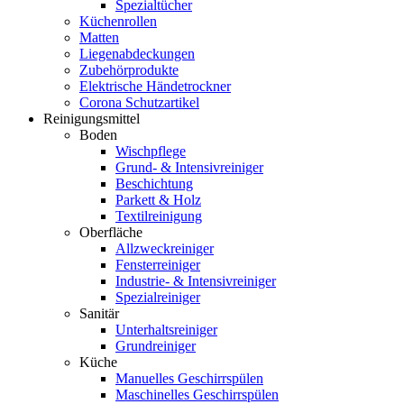
Spezialtücher
Küchenrollen
Matten
Liegenabdeckungen
Zubehörprodukte
Elektrische Händetrockner
Corona Schutzartikel
Reinigungsmittel
Boden
Wischpflege
Grund- & Intensivreiniger
Beschichtung
Parkett & Holz
Textilreinigung
Oberfläche
Allzweckreiniger
Fensterreiniger
Industrie- & Intensivreiniger
Spezialreiniger
Sanitär
Unterhaltsreiniger
Grundreiniger
Küche
Manuelles Geschirrspülen
Maschinelles Geschirrspülen