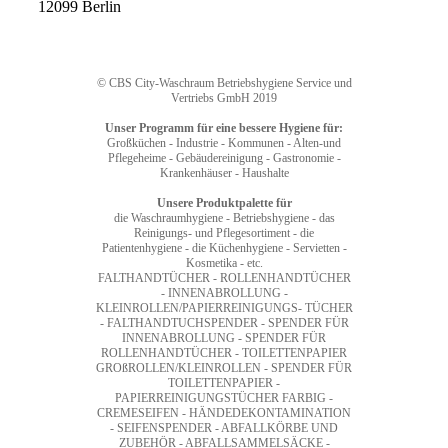
12099 Berlin
© CBS City-Waschraum Betriebshygiene Service und
Vertriebs GmbH 2019
Unser Programm für eine bessere Hygiene für:
Großküchen - Industrie - Kommunen - Alten-und
Pflegeheime - Gebäudereinigung - Gastronomie -
Krankenhäuser - Haushalte
Unsere Produktpalette für
die Waschraumhygiene - Betriebshygiene - das
Reinigungs- und Pflegesortiment - die
Patientenhygiene - die Küchenhygiene - Servietten -
Kosmetika - etc.
FALTHANDTÜCHER - ROLLENHANDTÜCHER
- INNENABROLLUNG -
KLEINROLLEN/PAPIERREINIGUNGS- TÜCHER
- FALTHANDTUCHSPENDER - SPENDER FÜR
INNENABROLLUNG - SPENDER FÜR
ROLLENHANDTÜCHER - TOILETTENPAPIER
GROßROLLEN/KLEINROLLEN - SPENDER FÜR
TOILETTENPAPIER -
PAPIERREINIGUNGSTÜCHER FARBIG -
CREMESEIFEN - HÄNDEDEKONTAMINATION
- SEIFENSPENDER - ABFALLKÖRBE UND
ZUBEHÖR - ABFALLSAMMELSÄCKE -