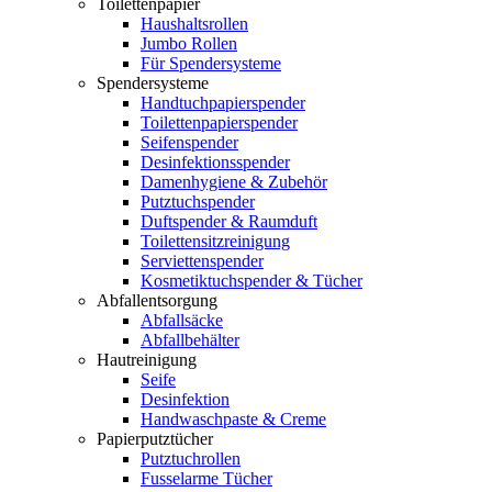
Toilettenpapier
Haushaltsrollen
Jumbo Rollen
Für Spendersysteme
Spendersysteme
Handtuchpapierspender
Toilettenpapierspender
Seifenspender
Desinfektionsspender
Damenhygiene & Zubehör
Putztuchspender
Duftspender & Raumduft
Toilettensitzreinigung
Serviettenspender
Kosmetiktuchspender & Tücher
Abfallentsorgung
Abfallsäcke
Abfallbehälter
Hautreinigung
Seife
Desinfektion
Handwaschpaste & Creme
Papierputztücher
Putztuchrollen
Fusselarme Tücher