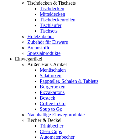
Tischdecken & Tischsets
Tischdecken
Mitteldecken
Tischdeckenrollen
Tischläufer
Tischsets
Hotelzubehör
Zubehör für Eisware
Brennstoffe
Sprezialprodukte
Einwegartikel
Außer-Haus-Artikel
Menüschalen
Salatboxen
Pappteller, Schalen & Tabletts
Burgerboxen
Pizzakartons
Besteck
Coffee to Go
Soup to Go
Nachhaltige Einwegprodukte
Becher & Deckel
Trinkbecher
Clear Cups
Automatenbecher