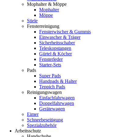
Mophalter & Möppe
Mophalter
Möppe
Stiele
Fensterreinigung
Fensterwischer & Gummis
Einwascher & Träger
Sicherheitsschaber
Teleskopstangen
Gürtel & Köcher
Fensterleder
Starter-Sets
Pads
Super Pads
Handpads & Halter
Teppich Pads
Reinigungswagen
Einfachfahrwagen
Doppelfahrwagen
Gerätewagen
Eimer
Schneebeseitigung
Spezialzubehör
Arbeitsschutz
Handschuhe