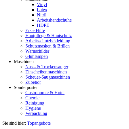
Vinyl
Latex
Nitril
Arbeitshandschuhe
HDPE
Erste Hilfe
Hautpflege & Hautschutz
Arbeitsschutzbekleidung
Schutzmasken & Brillen
Warnschilder
Glühlampen
Maschinen
Nass- & Trockensauger
Einscheibenmaschinen
Scheuer-Saugmaschinen
Zubehör
Sonderposten
Gastronomie & Hotel
Chemie
Reinigung
Hygiene
Verpackung
Sie sind hier:
Topangebote