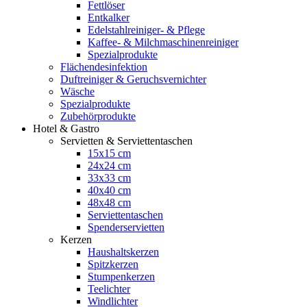
Fettlöser
Entkalker
Edelstahlreiniger- & Pflege
Kaffee- & Milchmaschinenreiniger
Spezialprodukte
Flächendesinfektion
Duftreiniger & Geruchsvernichter
Wäsche
Spezialprodukte
Zubehörprodukte
Hotel & Gastro
Servietten & Serviettentaschen
15x15 cm
24x24 cm
33x33 cm
40x40 cm
48x48 cm
Serviettentaschen
Spenderservietten
Kerzen
Haushaltskerzen
Spitzkerzen
Stumpenkerzen
Teelichter
Windlichter